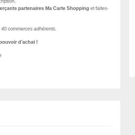
ription.
rçants partenaires Ma Carte Shopping
et faites-
es 40 commerces adhérents.
 pouvoir d’achat !
e