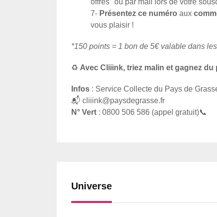
offres" ou par mail lors de votre sousc
7-
Présentez ce numéro
aux
comme
vous plaisir !
*150 points = 1 bon de 5€ valable dans l
♻️
Avec Cliiink, triez malin et gagnez du
Infos
: Service Collecte du Pays de Grass
📬
cliiink@paysdegrasse.fr
N° Vert
: 0800 506 586 (appel gratuit)📞
Universe