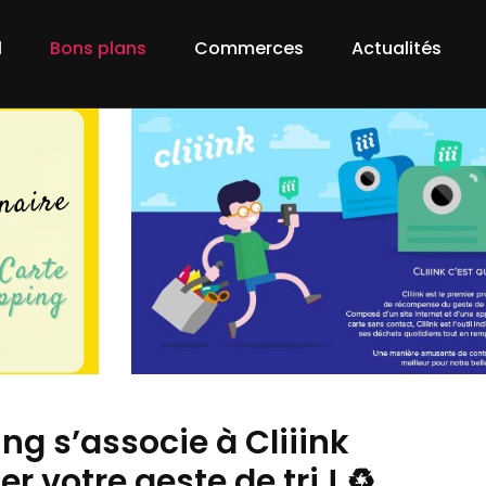
l
Bons plans
Commerces
Actualités
g s’associe à Cliiink
 votre geste de tri ! ♻️