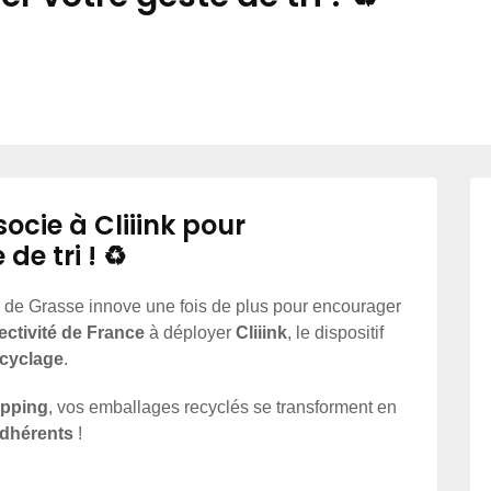
cie à Cliiink pour
e tri ! ♻️
e Grasse innove une fois de plus pour encourager
ectivité de France
à déployer
Cliiink
, le dispositif
ecyclage
.
opping
, vos emballages recyclés se transforment en
adhérents
!