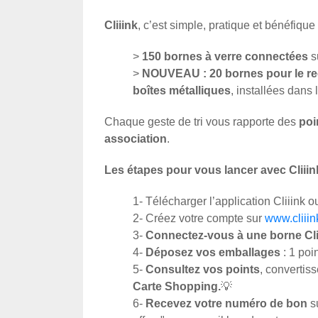
Cliiink
, c’est simple, pratique et bénéfique
>
150 bornes à verre connectées
s
>
NOUVEAU : 20 bornes pour le rec
boîtes métalliques
, installées dans
Chaque geste de tri vous rapporte des
poi
association
.
Les étapes pour vous lancer avec Cliiink
1- Télécharger l’application Cliiink ou
2- Créez votre compte sur
www.cliii
3-
Connectez-vous à une borne Cli
4-
Déposez vos emballages
: 1 poin
5-
Consultez vos points
, convertis
Carte Shopping.
💡
6-
Recevez votre numéro de bon
su