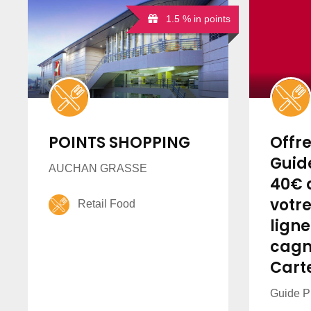
1.5 % in points
POINTS SHOPPING
Offre
Guide
AUCHAN GRASSE
40€ 
votr
Retail Food
ligne
cagn
Cart
Guide P