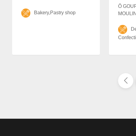
Ô GOU
Bakery,Pastry shop
MOULI
Del
Confecti