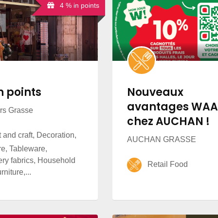
4 % in points
n points
Nouveaux
avantages WA
rs Grasse
chez AUCHAN !
and craft, Decoration,
AUCHAN GRASSE
re, Tableware,
ery fabrics, Household
Retail Food
rniture,...