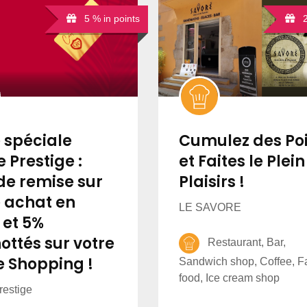
5 % in points
2 
 spéciale
Cumulez des Po
 Prestige :
et Faites le Plei
de remise sur
Plaisirs !
e achat en
LE SAVORE
 et 5%
ottés sur votre
Restaurant, Bar,
e Shopping !
Sandwich shop, Coffee, F
food, Ice cream shop
restige