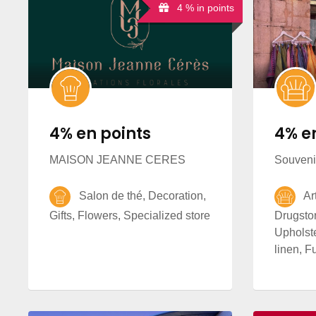
4 % in points
4% en points
4% e
MAISON JEANNE CERES
Souveni
Salon de thé, Decoration,
Art 
Gifts, Flowers, Specialized store
Drugsto
Upholst
linen, Fu