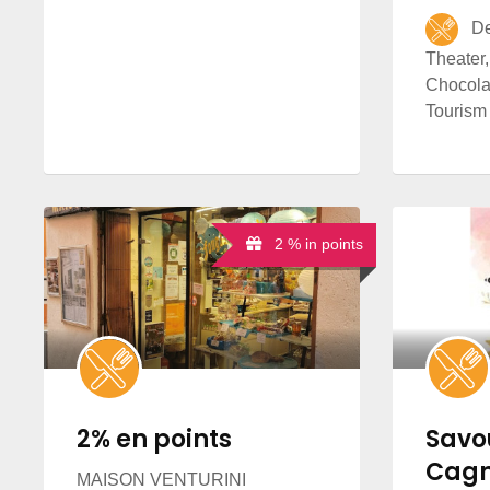
Del
Theater,
Chocola
Tourism
2 % in points
2% en points
Savo
Cagn
MAISON VENTURINI