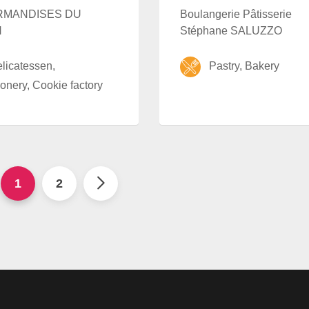
RMANDISES DU
Boulangerie Pâtisserie
N
Stéphane SALUZZO
icatessen,
Pastry, Bakery
onery, Cookie factory
1
2