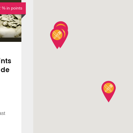
% in points
ints
n de
ast