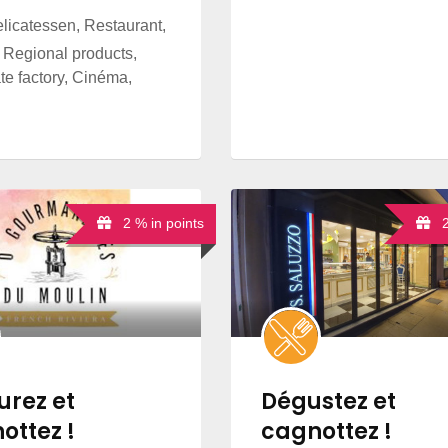
icatessen, Restaurant,
 Regional products,
te factory, Cinéma,
2 % in points
2 
urez et
Dégustez et
ottez !
cagnottez !