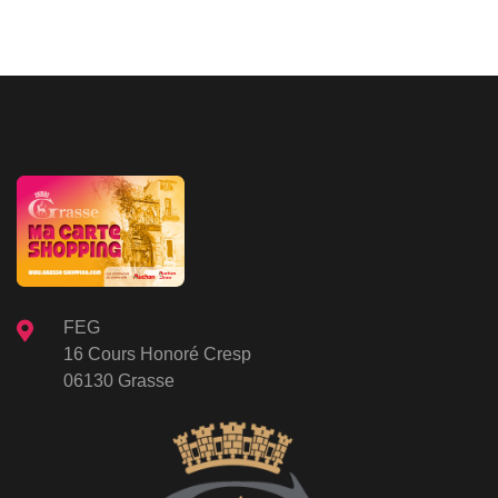
FEG
16 Cours Honoré Cresp
06130 Grasse