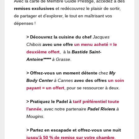
Avec la carte de Membre Guide Prestige, accédez à des
remises exclusives
et redécouvrez le plaisir de sortir,
de partager et d’explorer, le tout en maîtrisant vos
dépenses !
> Découvrez la cuisine du chef
Jacques
Chibois
avec une offre
un menu acheté = le
deuxième offert
, à la
Bastide Saint-
Antoine*****
à Grasse
.
> Offrez-vous un moment détente
chez
My
Body Center
à Cannes
avec des offres
un soin
payant = un offert
, pour se ressourcer à deux.
> Pratiquez le Padel à
tarif préférentiel toute
l'année
, avec notre partenaire
Padel Riviera
à
Mougins
.
> Partez en escapade et offrez-vous une nuit
jusqu'à 50 % de remise
sur votre chambre
,