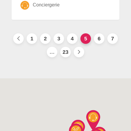
Conciergerie
1
2
3
4
5
6
7
…
23